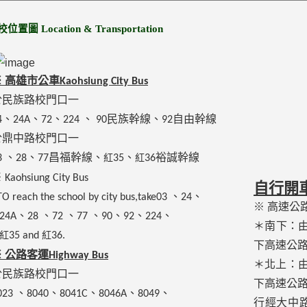
位置圖 Location & Transportation
 高雄市公車Kaohsiung City Bus
於民族路校門口一
4、24A、
72
、
224
、 90民族幹線、92自由幹線
於鼎中路校門口一
3
、
28
、
77昌福幹線、
35、
36裕誠幹線
紅
紅
※
Kaohsiung City Bus
自行開
TO reach the school by city bus,take03
、24、
※
高速公
24A、
28
、
72
、
77
、90、92、
224、
＊南下：
35 and
36.
紅
紅
下高速公
 公路客運Highway Bus
＊北上：
於民族路校門口一
下高速公
023
、
8040
、
8041C
、8046A、
8049、
行經大中