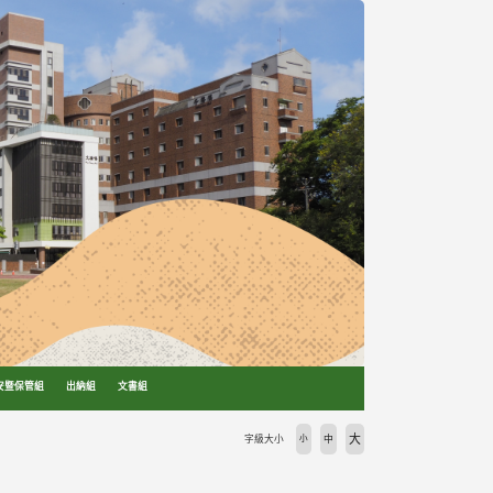
安暨保管組
出納組
文書組
大
字級大小
小
中