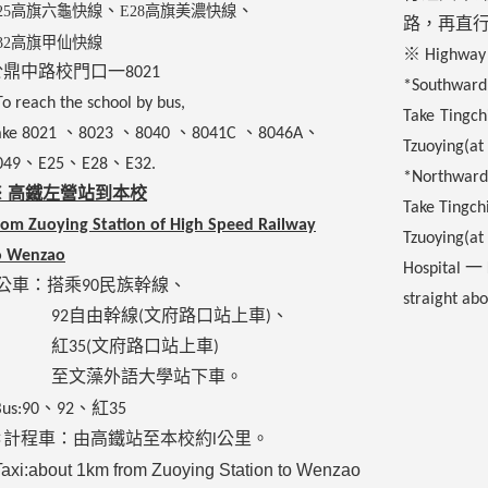
、
25高旗六龜快線
E28高旗美濃快線
、
路，再直
E32高旗甲仙快線
※
Highway
於鼎中路校門口一
8021
*Southward
To reach the school by bus,
Take Tingch
ake 8021
、
8023
、
8040
、
8041C 、8046A、
Tzuoying(at
049、E25、E28、E32.
*Northward
※ 高鐵左營站到本校
Take Tingch
rom Zuoying Station of High Speed Railway
Tzuoying(a
o Wenzao
Hospital
一
*公車：搭乘90民族幹線、
straight abo
92自由幹線(文府路口站上車)、
紅35(文府路口站上車)
至文藻外語大學站下車。
Bus:90、92、紅35
＊計程車：由高鐵站至本校約
l
公里。
Taxi:about 1km from Zuoying Station to Wenzao