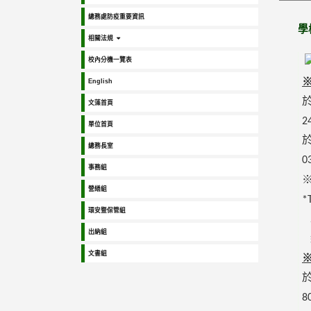
總務處防疫重要資訊
學校
相關法規
校內分機一覽表
※
English
文藻首頁
2
單位首頁
總務長室
0
事務組
營繕組
*
環安暨保管組
出納組
文書組
※
8