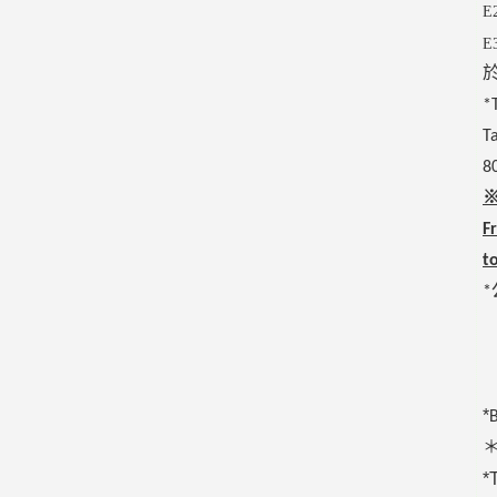
E
*
T
8
F
t
*
*