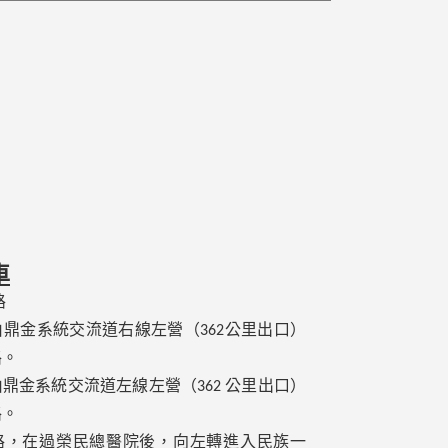
車
路
由鼎金系統交流道右線左營（
362
公里出口）
路。
由鼎金系統交流道左線左營（
362
公里出口）
路。
路，在過榮民總醫院後，向左轉進入民族一