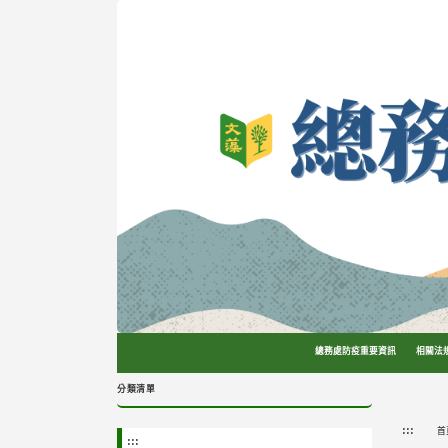
跳
到
主
要
內
容
區
塊
總務處防疫重要資訊
相關法
分類清單
:::
首
:::