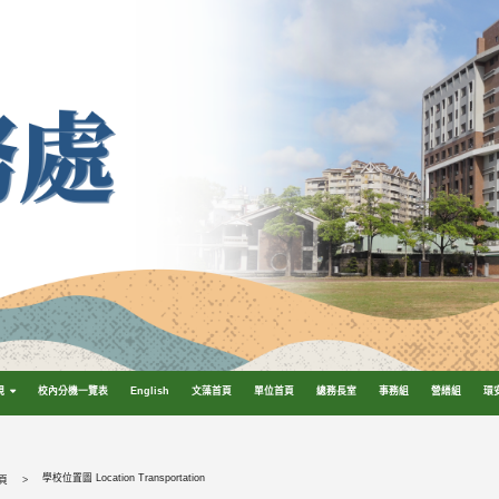
規
校內分機一覽表
English
文藻首頁
單位首頁
總務長室
事務組
營繕組
環
學校位置圖 Location Transportation
頁