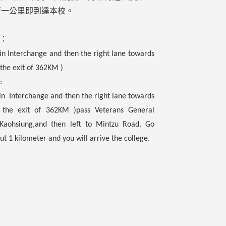
行一公里即到達本校。
：
in Interchange and then the right lane towards
 the exit of 362KM )
:
in Interchange and then the right lane towards
t the exit of 362KM )pass Veterans General
Kaohsiung,and then left to Mintzu Road. Go
ut 1 kilometer and you will arrive the college.