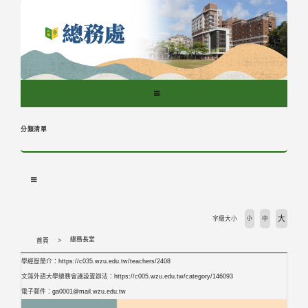
跳
到
主
要
內
容
區
塊
分類清單
大
字級大小
小
中
總務長室
首頁
學經歷簡介：
https://c035.wzu.edu.tw/teachers/2408
文藻外語大學總務會議設置辦法：
https://c005.wzu.edu.tw/category/146093
電子郵件：
ga0001@mail.wzu.edu.tw