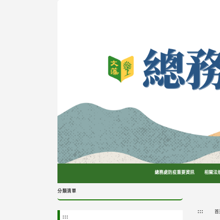
跳
到
主
要
內
容
區
塊
總務處防疫重要資訊
相關法
分類清單
:::
首
:::