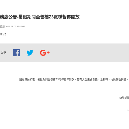
務處公告-暑假期間至善樓Z3電梯暫停開放
期 2021-07-02 13:16:00
最新公告
分享
因應環保節電，暑假期間至善樓Z3電梯暫停開放，若有大型重要會議、活動時，再做彈性調整，
總務處環安暨保管組
110年7月2