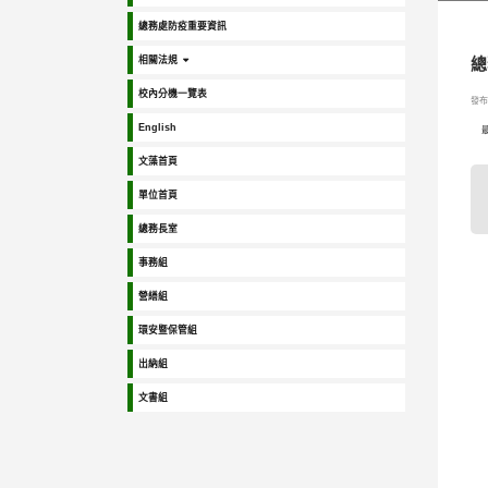
總務處防疫重要資訊
相關法規
總
校內分機一覽表
發布日
English
文藻首頁
單位首頁
總務長室
事務組
營繕組
環安暨保管組
出納組
文書組