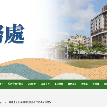
規
校內分機一覽表
English
文藻首頁
單位首頁
總務長室
事務組
營繕組
環
總務處公告-暑假期間至善樓Z3電梯暫停開放
頁