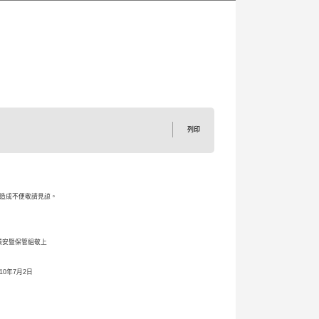
列印
造成不便敬請見諒。
敬上
日