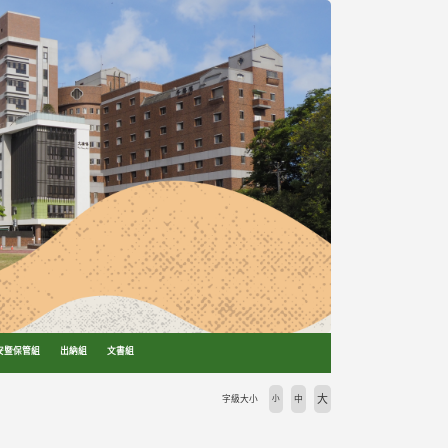
安暨保管組
出納組
文書組
大
字級大小
小
中