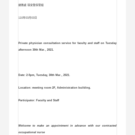
總務處 環安暨保管組
110年03月03日
Private physician consultation service for faculty and staff on Tuesday
afternoon 30th Mar., 2021.
Date: 2-5pm, Tu
esday
,
30th Mar., 2021.
Location: meeting room 2F, Administration building.
Participator: Faculty and Staff
Welcome to make an appointment in advance with our contracted
occupational nurse