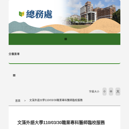
跳
到
主
要
內
容
區
塊
分類清單
大
字級大小
小
中
文藻外語大學110/03/30職業專科醫師臨校服務
首頁
文藻外語大學110/03/30職業專科醫師臨校服務