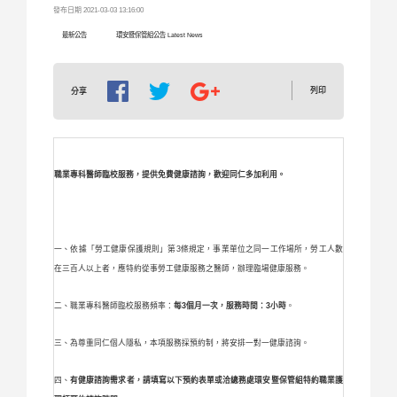
發布日期 2021-03-03 13:16:00
最新公告
環安暨保管組公告 Latest News
列印
分享
職業專科醫師臨校服務，提供免費健康諮詢，歡迎同仁多加利用。
一、依據「勞工健康保護規則」第3條規定，事業單位之同一工作場所，勞工人數
在三百人以上者，應特約從事勞工健康服務之醫師，辦理臨場健康服務。
二、職業專科醫師臨校服務頻率：
每3個月一次，服務時間：3小時
。
三、為尊重同仁個人隱私，本項服務採預約制，將安排一對一健康諮詢。
四、
有健康諮詢需求者，請填寫以下預約表單或洽總務處環安暨保管組特約職業護