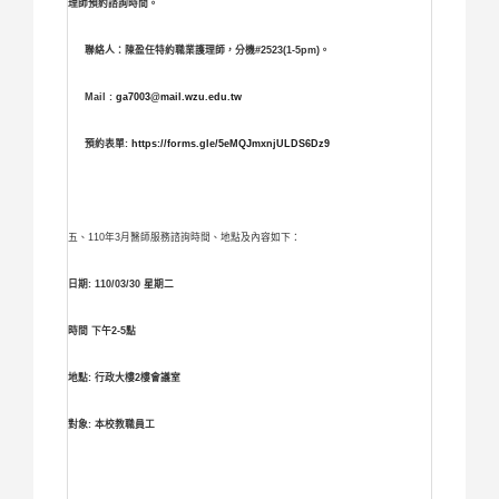
理師預約諮詢時間。
聯絡人：陳盈任特約職業護理師，分機#2523(1-5pm)。
Mail :
ga7003@mail.wzu.edu.tw
預約表單:
https://forms.gle/5eMQJmxnjULDS6Dz9
五、110年3月醫師服務諮詢時間、地點及內容如下：
日期: 110/03/30 星期二
時間 下午2-5點
地點: 行政大樓2樓會議室
對象: 本校教職員工