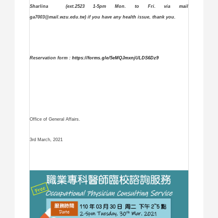
Sharlina (ext.2523 1-5pm Mon. to Fri. via mail
ga7003@mail.wzu.edu.tw) if you have any health issue, thank you.
Reservation form :
https://forms.gle/5eMQJmxnjULDS6Dz9
Office of General Affairs.
3rd March, 2021