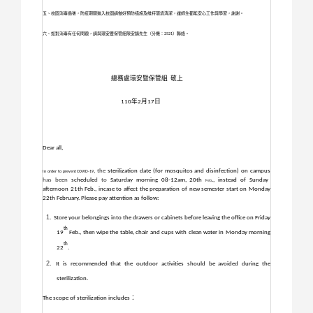
五、校園消毒過後，防疫期間進入校園請做好預防措施及維持環境清潔，讓師生都能安心
工作與學習，謝謝。
六、如對消毒有任何問題，請與環安暨保管組陳安鎮先生（分機：
2521
）聯絡。
總務處環安暨保管組
敬上
年
月
日
110
2
17
Dear all,
, the
sterilization date (for mosquitos and disinfection) on campus
In order to prevent COVID-19
has been
schedule
d to
Saturday morning 08-12am, 20th
., instead of Sunday
Feb
afternoon 21th Feb., incase to affect the preparation of
new semester start
on Monday
22th February. Please pay attention as follow:
Store your belongings into the drawers or cabinets before leaving the office on Friday
th
19
Feb., then wipe the table, chair and cups with clean water in Monday morning
th
22
.
It is recommended that the outdoor activities should be avoided during the
sterilization.
The scope of sterilization includes
：