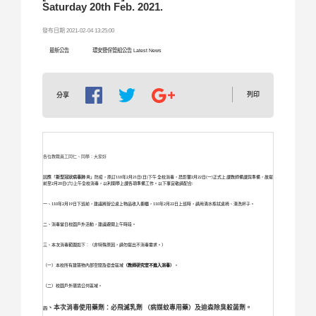
Saturday 20th Feb. 2021.
發布日期 2021-02-04 13:25:00
最新公告
環安暨保管組公告 Latest News
列印
分享
各位教職員工同仁、同學：大家好
因應
「
新型冠狀病毒肺炎
」
防疫，原訂
110
年
2
月
21
日
(
日
)
下午全校消毒，恐影響
2
月
22
日
(
一
)
正式上課教師備課與準備，故提
前至
2
月
20
日
(
六
)
上午全校消毒，以利開學上課各項準備工作。以下事宜敬請配合
:
一、
110
年
2
月
19
日下班前，建議將辦公桌上物品收入櫥櫃，
110
年
2
月
22
日上班時，
請用清水擦拭桌椅、清洗杯子。
二、消毒當日校園戶外活動，建議避開上午時段。
三、本次消毒範圍如下：（非特殊原因，請勿提出不消毒需求。）
（一）本校所有建築物內部空間及宿舍區域
（教師研究室不進入消毒）
。
（二）校園戶外環境公共區域。
、本次消毒使用藥劑：必飛滅乳劑
（病媒蚊專用藥）及迪森除臭殺菌劑。
四