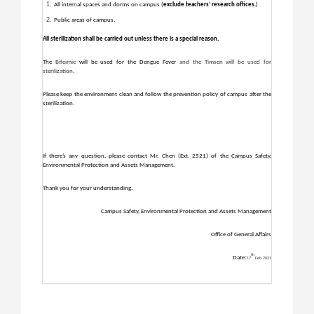
All internal spaces and dorms on campus (
exclude teachers’ research offices.
)
Public areas of campus.
All sterilization shall be carried out unless there is a special reason.
The
Bifeimie
will be used for the Dengue Fever
and the
Timsen will be used for
sterilization
.
Please keep the environment clean and follow the prevention policy of campus after the
sterilization.
If there’s any question, please contact Mr. Chen (Ext. 2521) of the Campus Safety,
Environmental Protection and Assets Management.
Thank you for your understanding.
Campus Safety, Environmental Protection and Assets Management
Office of General Affairs
th
Date:
17
Feb.2021