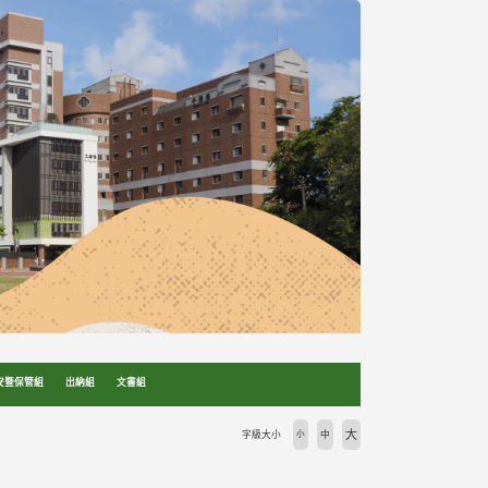
安暨保管組
出納組
文書組
大
字級大小
小
中