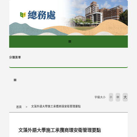
跳
到
主
要
內
容
區
塊
分類清單
大
字級大小
小
中
文藻外語大學施工承攬商環安衛管理要點
首頁
文藻外語大學施工承攬商環安衛管理要點