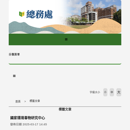
跳
到
主
要
內
容
區
塊
分類清單
大
字級大小
小
中
標籤文章
首頁
標籤文章
國家環境毒物研究中心
發佈日期 2025-03-17 14:45